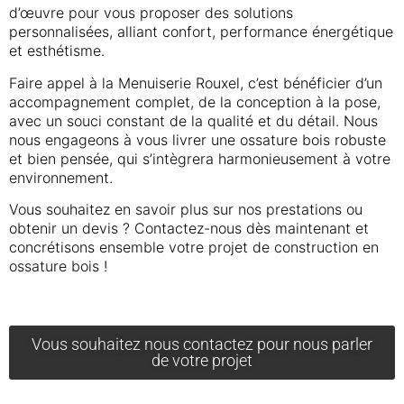
d’œuvre pour vous proposer des solutions
personnalisées, alliant confort, performance énergétique
et esthétisme.
Faire appel à la Menuiserie Rouxel, c’est bénéficier d’un
accompagnement complet, de la conception à la pose,
avec un souci constant de la qualité et du détail. Nous
nous engageons à vous livrer une ossature bois robuste
et bien pensée, qui s’intègrera harmonieusement à votre
environnement.
Vous souhaitez en savoir plus sur nos prestations ou
obtenir un devis ? Contactez-nous dès maintenant et
concrétisons ensemble votre projet de construction en
ossature bois !
Maison sur Pilotis - Ossature Bois- Saint Jacut
Extension-en-Ossature-Bois-Redon--300x225
Ossature Bois - Peillac - Morbihan
Ossature Bois Allaire
ossature bois2
img_1692
les Pins
Vous souhaitez nous contactez pour nous parler
de votre projet