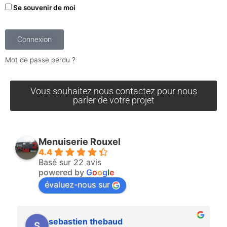
Se souvenir de moi
Connexion
Mot de passe perdu ?
Vous souhaitez nous contactez pour nous
parler de votre projet
Menuiserie Rouxel
4.4
Basé sur 22 avis
powered by
G
o
o
g
l
e
évaluez-nous sur
sebastien thebaud